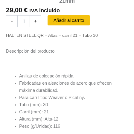
21mm
29,00
€
IVA incluido
Halten
Añadir al carrito
-
+
Steel
Qr
HALTEN STEEL QR – Altas – carril 21 – Tubo 30
-
Altas.
Tubo
Descripción del producto
30mm,
Carril
21mm
cantidad
Anillas de colocación rápida.
Fabricadas en aleaciones de acero que ofrecen
máxima durabilidad.
Para carril tipo Weaver o Picatiny.
Tubo (mm): 30
Carril (mm): 21
Altura (mm): Alta-12
Peso (g/Unidad): 116