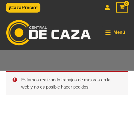
Ir
¡CazaPrecio!
al
contenido
Menú
Estamos realizando trabajos de mejoras en la
web y no es posible hacer pedidos