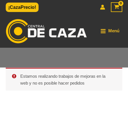
Ir
¡CazaPrecio!
al
contenido
Menú
Estamos realizando trabajos de mejoras en la
web y no es posible hacer pedidos