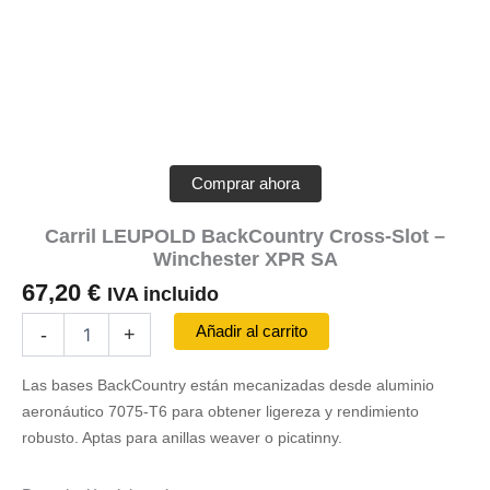
Comprar ahora
Carril LEUPOLD BackCountry Cross-Slot –
Winchester XPR SA
67,20
€
IVA incluido
Carril
Añadir al carrito
-
+
LEUPOLD
BackCountry
Las bases BackCountry están mecanizadas desde aluminio
Cross-
Slot
aeronáutico 7075-T6 para obtener ligereza y rendimiento
-
robusto. Aptas para anillas weaver o picatinny.
Winchester
XPR