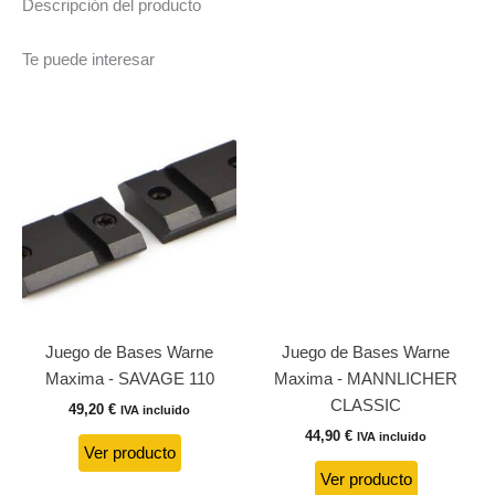
Descripción del producto
SA
cantidad
Te puede interesar
Juego de Bases Warne
Juego de Bases Warne
Maxima - SAVAGE 110
Maxima - MANNLICHER
CLASSIC
49,20
€
IVA incluido
44,90
€
IVA incluido
Ver producto
Ver producto