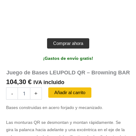
Comprar ahora
¡Gastos de envío gratis!
Juego de Bases LEUPOLD QR – Browning BAR
104,30
€
IVA incluido
Juego
Añadir al carrito
-
+
de
Bases
Bases construidas en acero forjado y mecanizado.
LEUPOLD
QR
-
Las monturas QR se desmontan y montan rápidamente. Se
Browning
gira la palanca hacia adelante y una excéntrica en el eje de la
BAR