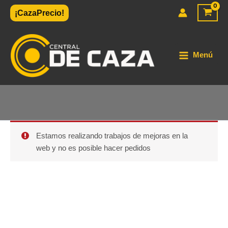
Ir
¡CazaPrecio!
al
contenido
Menú
Estamos realizando trabajos de mejoras en la
web y no es posible hacer pedidos