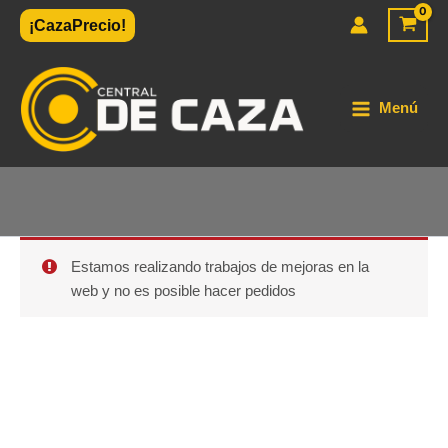
Ir
¡CazaPrecio!
al
contenido
Menú
Estamos realizando trabajos de mejoras en la
web y no es posible hacer pedidos