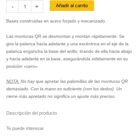
Juego
Añadir al carrito
-
+
de
Bases
Bases construidas en acero forjado y mecanizado.
LEUPOLD
QR
-
Las monturas QR se desmontan y montan rápidamente. Se
Sako
gira la palanca hacia adelante y una excéntrica en el eje de la
cantidad
palanca engancha la base del anillo, tirando de ella hacia abajo
y hacia adelante en la base, asegurándola sólidamente en su
posición «cero».
NOTA:
No hay que apretar las palomillas de las monturas QR
demasiado. Con la mano es suficiente (con los dedos). Un
cierre más apretado no significa un ajuste más preciso.
Descripción del producto
Te puede interesar