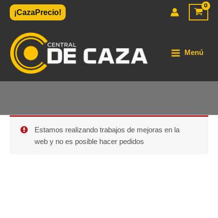
Ir
¡CazaPrecio!
al
contenido
Menú
Estamos realizando trabajos de mejoras en la
web y no es posible hacer pedidos