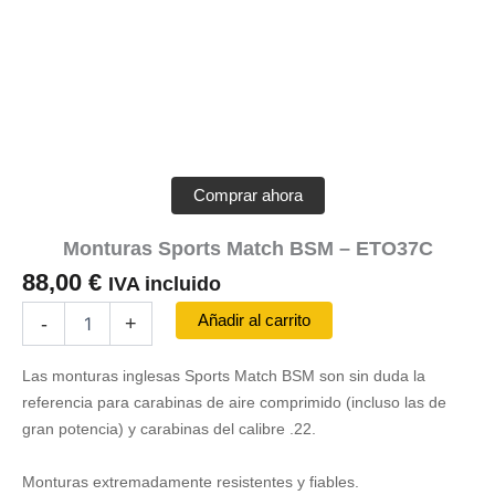
Comprar ahora
Monturas Sports Match BSM – ETO37C
88,00
€
IVA incluido
Monturas
Añadir al carrito
-
+
Sports
Match
Las monturas inglesas Sports Match BSM son sin duda la
BSM
-
referencia para carabinas de aire comprimido (incluso las de
ETO37C
gran potencia) y carabinas del calibre .22.
cantidad
Monturas extremadamente resistentes y fiables.