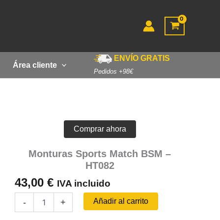
ENVÍO GRATIS
Área cliente
Pedidos +98€
Comprar ahora
Monturas Sports Match BSM –
HT082
43,00
€
IVA incluido
Monturas
Añadir al carrito
-
+
Sports
Match