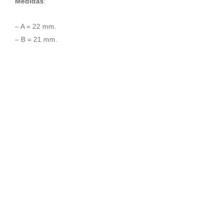
Medidas
:
– A = 22 mm.
– B = 21 mm.