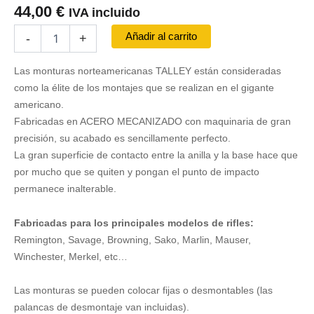
44,00
€
IVA incluido
Juego
Añadir al carrito
-
+
de
Bases
Las monturas norteamericanas TALLEY están consideradas
TALLEY
-
como la élite de los montajes que se realizan en el gigante
MANNLICHER
americano.
CLASSIC
Fabricadas en ACERO MECANIZADO con maquinaria de gran
cantidad
precisión, su acabado es sencillamente perfecto.
La gran superficie de contacto entre la anilla y la base hace que
por mucho que se quiten y pongan el punto de impacto
permanece inalterable.
Fabricadas para los principales modelos de rifles:
Remington, Savage, Browning, Sako, Marlin, Mauser,
Winchester, Merkel, etc…
Las monturas se pueden colocar fijas o desmontables (las
palancas de desmontaje van incluidas).