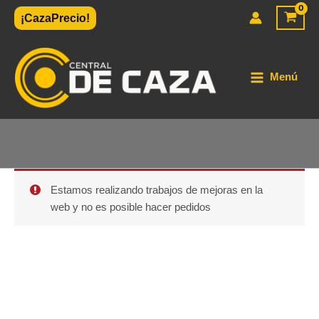
Ir
¡CazaPrecio!
al
contenido
Menú
Estamos realizando trabajos de mejoras en la
web y no es posible hacer pedidos