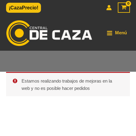
Ir
¡CazaPrecio!
al
contenido
Menú
Estamos realizando trabajos de mejoras en la
web y no es posible hacer pedidos