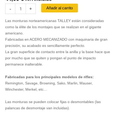
Juego
Añadir al carrito
-
+
de
Bases
Las monturas norteamericanas TALLEY están consideradas
TALLEY
-
como la élite de los montajes que se realizan en el gigante
REM
americano.
783
Fabricadas en ACERO MECANIZADO con maquinaria de gran
cantidad
precisión, su acabado es sencillamente perfecto.
La gran superficie de contacto entre la anilla y la base hace que
por mucho que se quiten y pongan el punto de impacto
permanece inalterable.
Fabricadas para los principales modelos de rifles:
Remington, Savage, Browning, Sako, Marlin, Mauser,
Winchester, Merkel, etc…
Las monturas se pueden colocar fijas o desmontables (las
palancas de desmontaje van incluidas).