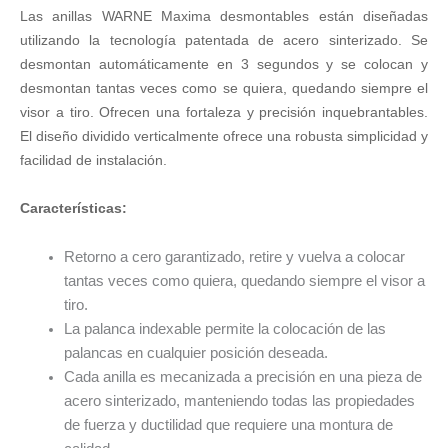
Las anillas WARNE Maxima desmontables están diseñadas
WARNE
Maxima
utilizando la tecnología patentada de acero sinterizado. Se
1"
desmontan automáticamente en 3 segundos y se colocan y
[Desmontables]
desmontan tantas veces como se quiera, quedando siempre el
-
visor a tiro. Ofrecen una fortaleza y precisión inquebrantables.
Altas
El diseño dividido verticalmente ofrece una robusta simplicidad y
cantidad
facilidad de instalación.
Características:
Retorno a cero garantizado, retire y vuelva a colocar
tantas veces como quiera, quedando siempre el visor a
tiro.
La palanca indexable permite la colocación de las
palancas en cualquier posición deseada.
Cada anilla es mecanizada a precisión en una pieza de
acero sinterizado, manteniendo todas las propiedades
de fuerza y ductilidad que requiere una montura de