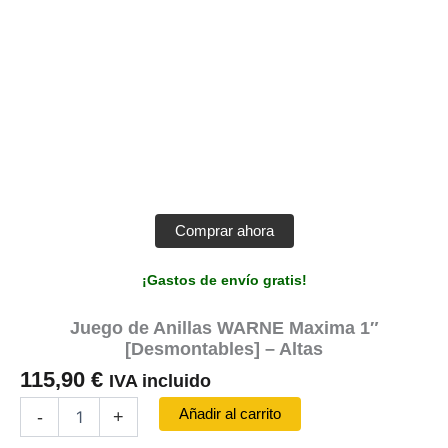
Comprar ahora
¡Gastos de envío gratis!
Juego de Anillas WARNE Maxima 1″
[Desmontables] – Altas
115,90
€
IVA incluido
Juego
Añadir al carrito
-
+
de
Anillas