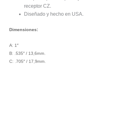
receptor CZ.
Diseñado y hecho en USA.
Dimensiones:
A: 1″
B: .535″ / 13,6mm.
C: .705″ / 17,9mm.