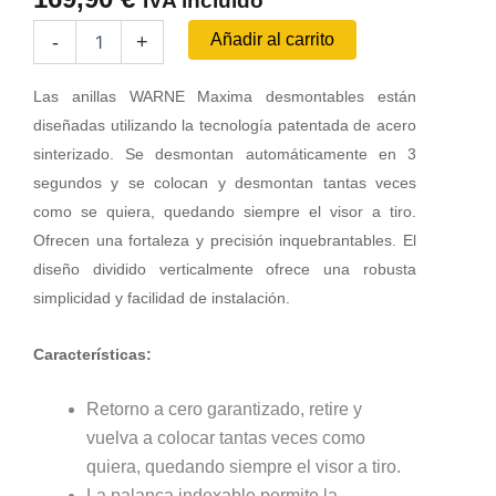
IVA incluido
Juego
Añadir al carrito
-
+
de
Anillas
WARNE
Las anillas WARNE Maxima desmontables están
Maxima
diseñadas utilizando la tecnología patentada de acero
BRNO
sinterizado. Se desmontan automáticamente en 3
16
segundos y se colocan y desmontan tantas veces
-
1"
como se quiera, quedando siempre el visor a tiro.
[Desmontables]
Ofrecen una fortaleza y precisión inquebrantables. El
-
diseño dividido verticalmente ofrece una robusta
Altas
cantidad
simplicidad y facilidad de instalación.
Características:
Retorno a cero garantizado, retire y
vuelva a colocar tantas veces como
quiera, quedando siempre el visor a tiro.
La palanca indexable permite la