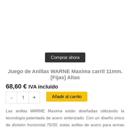
Comprar ahora
Juego de Anillas WARNE Maxima carril 11mm.
[Fijas] Altas
68,60
€
IVA incluido
Juego
Añadir al carrito
-
+
de
Anillas
Las anillas WARNE Maxima están diseñadas utilizando la
WARNE
Maxima
tecnología patentada de acero sinterizado. Con un diseño único
carril
de división horizontal 70/30, estas anillas de acero para armas
11mm.