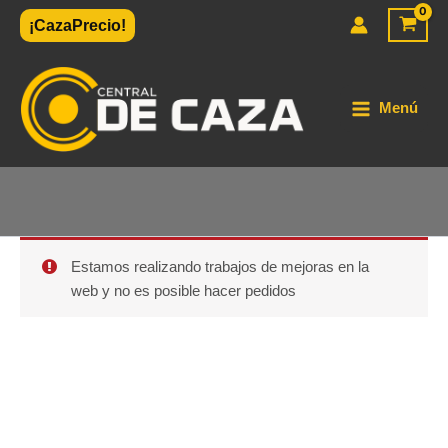
Ir
¡CazaPrecio!
al
contenido
Menú
Estamos realizando trabajos de mejoras en la
web y no es posible hacer pedidos