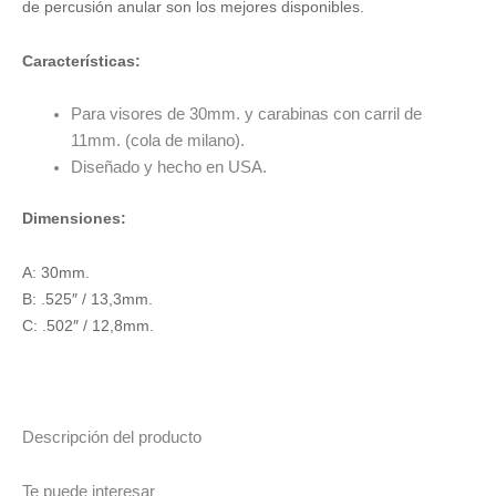
de percusión anular son los mejores disponibles.
[Fijas]
Altas
Características:
cantidad
Para visores de 30mm. y carabinas con carril de
11mm. (cola de milano).
Diseñado y hecho en USA.
Dimensiones:
A: 30mm.
B: .525″ / 13,3mm.
C: .502″ / 12,8mm.
Descripción del producto
Te puede interesar