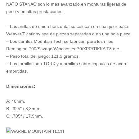
TECH
NATO STANAG son lo más avanzado en monturas ligeras de
40mm.
peso y en altas prestaciones.
-
Bajas
– Las anillas de unión horizontal se colocan en cualquier base
cantidad
Weaver/Picatinny sea de piezas separadas o en una sola pieza.
– Los carriles Mountain Tech se fabrican para los rifles
Remington 700/Savage/Winchester 70/XPR/TIKKA T3 etc.
– Peso total del juego: 121,9 gramos.
– Los tornillos son TORX y atornillan sobre cápsulas de acero
embutidas.
Dimensiones:
A: 40mm.
B: .325″ / 8,3mm.
C: .705″ / 17,9mm.