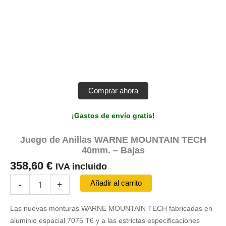
Comprar ahora
¡Gastos de envío gratis!
Juego de Anillas WARNE MOUNTAIN TECH
40mm. – Bajas
358,60
€
IVA incluido
Juego
Añadir al carrito
-
+
de
Anillas
Las nuevas monturas WARNE MOUNTAIN TECH fabricadas en
WARNE
MOUNTAIN
aluminio espacial 7075 T6 y a las estrictas especificaciones