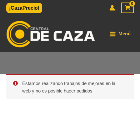
Ir
¡CazaPrecio!
al
contenido
Menú
Estamos realizando trabajos de mejoras en la
web y no es posible hacer pedidos