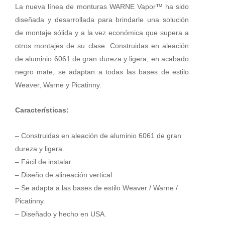
WARNE
La nueva línea de monturas WARNE Vapor™ ha sido
VAPOR
diseñada y desarrollada para brindarle una solución
30mm.
de montaje sólida y a la vez económica que supera a
[Fijas]
otros montajes de su clase. Construidas en aleación
-
Bajas
de aluminio 6061 de gran dureza y ligera, en acabado
cantidad
negro mate, se adaptan a todas las bases de estilo
Weaver, Warne y Picatinny.
Características:
–
Construidas en aleación de aluminio 6061 de gran
dureza y ligera.
– Fácil de instalar.
– Diseño de alineación vertical.
– Se adapta a las bases de estilo Weaver / Warne /
Picatinny.
– Diseñado y hecho en USA.