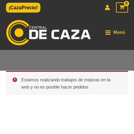
Ir
¡CazaPrecio!
al
contenido
Menú
Estamos realizando trabajos de mejoras en la
web y no es posible hacer pedidos