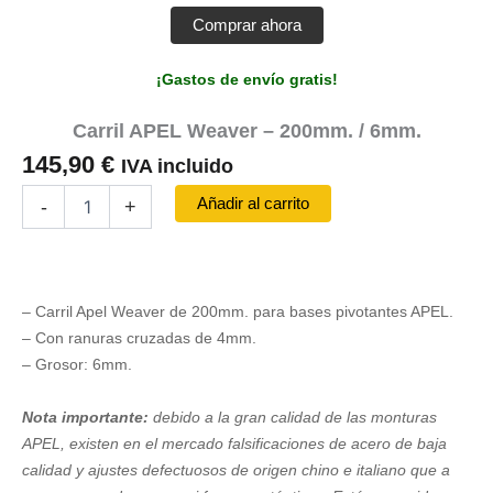
Comprar ahora
¡Gastos de envío gratis!
Carril APEL Weaver – 200mm. / 6mm.
145,90
€
IVA incluido
Carril
Añadir al carrito
-
+
APEL
Weaver
-
200mm.
/
– Carril Apel Weaver de 200mm. para bases pivotantes APEL.
6mm.
– Con ranuras cruzadas de 4mm.
cantidad
– Grosor: 6mm.
Nota importante:
debido a la gran calidad de las monturas
APEL, existen en el mercado falsificaciones de acero de baja
calidad y ajustes defectuosos de origen chino e italiano que a