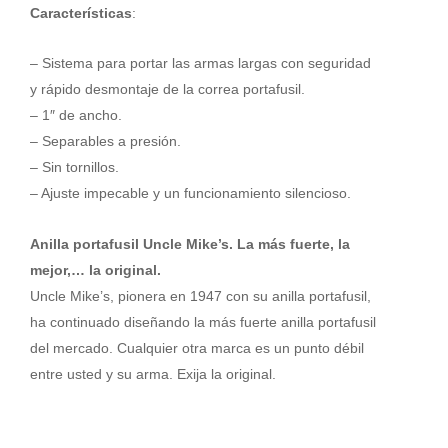
UNCLE
Características
:
MIKE'S
separables
– Sistema para portar las armas largas con seguridad
a
y rápido desmontaje de la correa portafusil.
presión
-
– 1″ de ancho.
1"
– Separables a presión.
cantidad
– Sin tornillos.
– Ajuste impecable y un funcionamiento silencioso.
Anilla portafusil Uncle Mike’s. La más fuerte, la
mejor,… la original.
Uncle Mike’s, pionera en 1947 con su anilla portafusil,
ha continuado diseñando la más fuerte anilla portafusil
del mercado. Cualquier otra marca es un punto débil
entre usted y su arma. Exija la original.