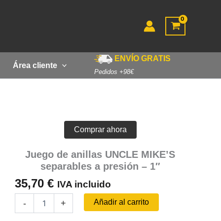
ENVÍO GRATIS
Área cliente
Pedidos +98€
Comprar ahora
Juego de anillas UNCLE MIKE’S
separables a presión – 1″
35,70
€
IVA incluido
Juego
Añadir al carrito
-
+
de
anillas