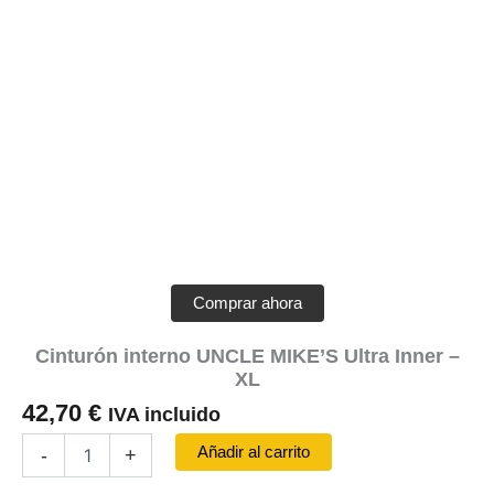
Comprar ahora
Cinturón interno UNCLE MIKE’S Ultra Inner –
XL
42,70
€
IVA incluido
Cinturón
Añadir al carrito
-
+
interno
UNCLE