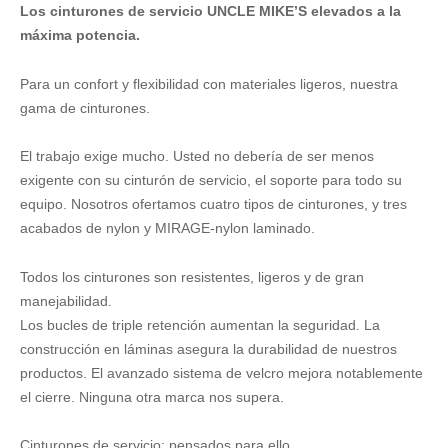
Los cinturones de servicio UNCLE MIKE’S elevados a la
MIKE'S
Ultra
máxima potencia.
Inner
-
Para un confort y flexibilidad con materiales ligeros, nuestra
XL
gama de cinturones.
cantidad
El trabajo exige mucho. Usted no debería de ser menos
exigente con su cinturón de servicio, el soporte para todo su
equipo. Nosotros ofertamos cuatro tipos de cinturones, y tres
acabados de nylon y MIRAGE-nylon laminado.
Todos los cinturones son resistentes, ligeros y de gran
manejabilidad.
Los bucles de triple retención aumentan la seguridad. La
construcción en láminas asegura la durabilidad de nuestros
productos. El avanzado sistema de velcro mejora notablemente
el cierre. Ninguna otra marca nos supera.
Cinturones de servicio: pensados para ello.