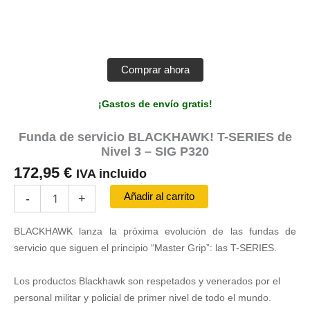
Comprar ahora
¡Gastos de envío gratis!
Funda de servicio BLACKHAWK! T-SERIES de
Nivel 3 – SIG P320
172,95
€
IVA incluido
Funda
Añadir al carrito
-
+
de
servicio
BLACKHAWK lanza la próxima evolución de las fundas de
BLACKHAWK!
T-
servicio que siguen el principio “Master Grip”: las T-SERIES.
SERIES
de
Los productos Blackhawk son respetados y venerados por el
Nivel
personal militar y policial de primer nivel de todo el mundo.
3