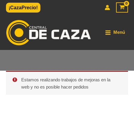
Ir
¡CazaPrecio!
al
contenido
Menú
Estamos realizando trabajos de mejoras en la
web y no es posible hacer pedidos