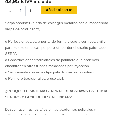
42,95
€
IVA incluido
Funda
Añadir al carrito
-
+
SERPA
SPORTSTER
Serpa sportster (funda de color gris metálico con el mecanismo
de
Nivel
serpa de color negro)
2
-
o Perfeccionada para portar de forma discreta con ropa civil y
GLOCK
para su uso en el campo, pero sin perder el diseño patentado
19
SERPA.
cantidad
o Construcciones tradicionales de polímero que podemos
encontrar en otras fundas moldeadas por inyección.
o Se presenta con arnés tipo pala. No necesita cinturón.
o Polímero tradicional para uso civil.
¿PORQUÉ EL SISTEMA SERPA DE BLACKHAWK ES EL MAS
SEGURO Y FACIL DE DESENFUNDAR?
Desde hace muchos años en las academias policiales y