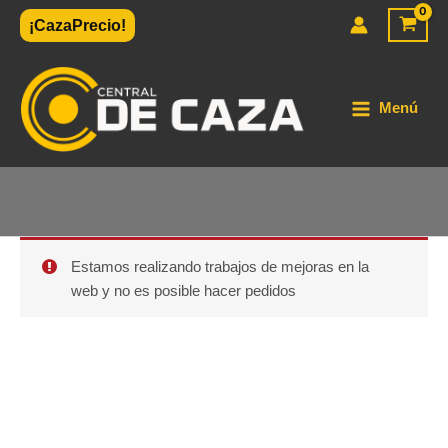
Ir
¡CazaPrecio!
al
contenido
Menú
Estamos realizando trabajos de mejoras en la
web y no es posible hacer pedidos