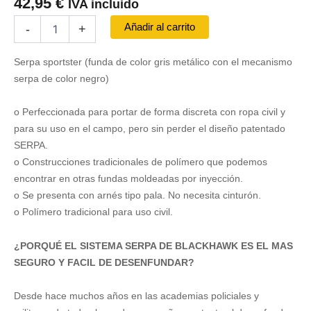
42,95
€
IVA incluido
Funda
Añadir al carrito
-
+
SERPA
SPORTSTER
Serpa sportster (funda de color gris metálico con el mecanismo
de
Nivel
serpa de color negro)
2
-
o Perfeccionada para portar de forma discreta con ropa civil y
GLOCK
para su uso en el campo, pero sin perder el diseño patentado
26
SERPA.
cantidad
o Construcciones tradicionales de polímero que podemos
encontrar en otras fundas moldeadas por inyección.
o Se presenta con arnés tipo pala. No necesita cinturón.
o Polímero tradicional para uso civil.
¿PORQUÉ EL SISTEMA SERPA DE BLACKHAWK ES EL MAS
SEGURO Y FACIL DE DESENFUNDAR?
Desde hace muchos años en las academias policiales y