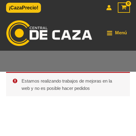
Ir
¡CazaPrecio!
al
contenido
Menú
Estamos realizando trabajos de mejoras en la
web y no es posible hacer pedidos