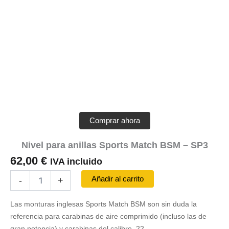
Comprar ahora
Nivel para anillas Sports Match BSM – SP3
62,00
€
IVA incluido
Nivel
Añadir al carrito
-
+
para
anillas
Las monturas inglesas Sports Match BSM son sin duda la
Sports
Match
referencia para carabinas de aire comprimido (incluso las de
BSM
gran potencia) y carabinas del calibre .22.