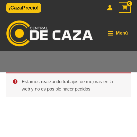
Ir
¡CazaPrecio!
al
contenido
Menú
Estamos realizando trabajos de mejoras en la
web y no es posible hacer pedidos