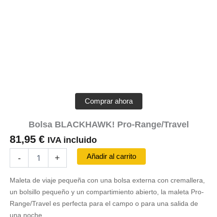
Comprar ahora
Bolsa BLACKHAWK! Pro-Range/Travel
81,95
€
IVA incluido
Bolsa
Añadir al carrito
-
+
BLACKHAWK!
Pro-
Maleta de viaje pequeña con una bolsa externa con cremallera,
Range/Travel
cantidad
un bolsillo pequeño y un compartimiento abierto, la maleta Pro-
Range/Travel es perfecta para el campo o para una salida de
una noche.