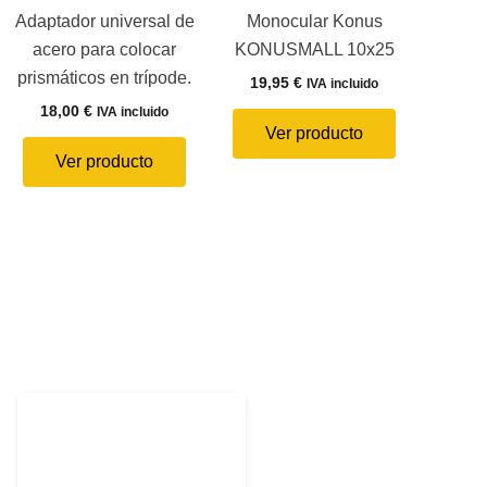
Adaptador universal de
Monocular Konus
acero para colocar
KONUSMALL 10x25
prismáticos en trípode.
19,95
€
IVA incluido
18,00
€
IVA incluido
Ver producto
Ver producto