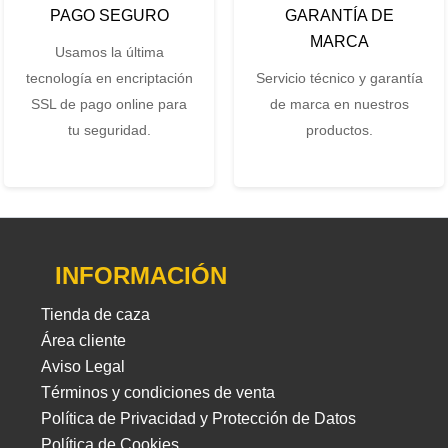
PAGO SEGURO
GARANTÍA DE
MARCA
Usamos la última
tecnología en encriptación
Servicio técnico y garantía
SSL de pago online para
de marca en nuestros
tu seguridad.
productos.
INFORMACIÓN
Tienda de caza
Área cliente
Aviso Legal
Términos y condiciones de venta
Política de Privacidad y Protección de Datos
Política de Cookies