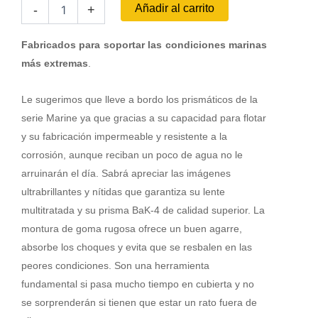
Prismático
Añadir al carrito
-
+
BUSHNELL
Marine
Compas
Fabricados para soportar las condiciones marinas
-
más extremas
.
7x50
cantidad
Le sugerimos que lleve a bordo los prismáticos de la
serie Marine ya que gracias a su capacidad para flotar
y su fabricación impermeable y resistente a la
corrosión, aunque reciban un poco de agua no le
arruinarán el día. Sabrá apreciar las imágenes
ultrabrillantes y nítidas que garantiza su lente
multitratada y su prisma BaK-4 de calidad superior. La
montura de goma rugosa ofrece un buen agarre,
absorbe los choques y evita que se resbalen en las
peores condiciones. Son una herramienta
fundamental si pasa mucho tiempo en cubierta y no
se sorprenderán si tienen que estar un rato fuera de