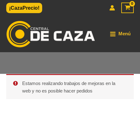
Ir
¡CazaPrecio!
al
contenido
Menú
Estamos realizando trabajos de mejoras en la
web y no es posible hacer pedidos