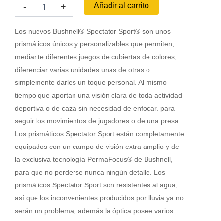
Prismático
Añadir al carrito
-
+
BUSHNELL
Spectator
Sport
Los nuevos Bushnell® Spectator Sport® son unos
-
prismáticos únicos y personalizables que permiten,
10x50
mediante diferentes juegos de cubiertas de colores,
cantidad
diferenciar varias unidades unas de otras o
simplemente darles un toque personal. Al mismo
tiempo que aportan una visión clara de toda actividad
deportiva o de caza sin necesidad de enfocar, para
seguir los movimientos de jugadores o de una presa.
Los prismáticos Spectator Sport están completamente
equipados con un campo de visión extra amplio y de
la exclusiva tecnología PermaFocus® de Bushnell,
para que no perderse nunca ningún detalle. Los
prismáticos Spectator Sport son resistentes al agua,
así que los inconvenientes producidos por lluvia ya no
serán un problema, además la óptica posee varios