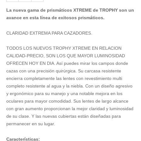
TROPHY
La nueva gama de prismáticos XTREME de TROPHY son un
Xtreme
-
avance en esta línea de exitosos prismáticos.
8x56
cantidad
CLARIDAD EXTREMA PARA CAZADORES.
TODOS LOS NUEVOS TROPHY XTREME EN RELACION
CALIDAD-PRECIO, SON LOS QUE MAYOR LUMINOSIDAD
OFRECEN HOY EN DIA. Así puedes mirar los campos donde
cazas con una precisión quirúrgica. Su carcasa resistente
encierra completamente las lentes con revestimiento multi
completo resistente al agua y la niebla. Con un diseño agresivo
y ergonómico para su manejo y una notable mejora en los
oculares para mayor comodidad. Sus lentes de largo alcance
con gran aumento proporcionan la mejor claridad y luminosidad
de su clase. Y las nuevas cubiertas están diseñadas para
permanecer en su lugar.
Características: