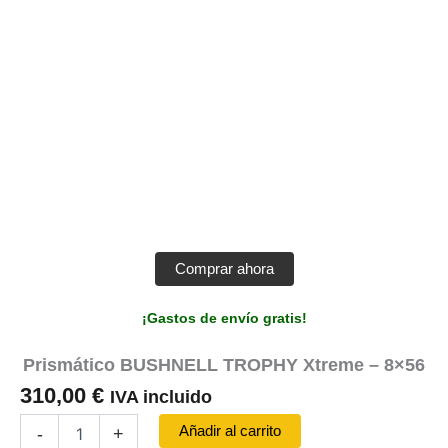
Comprar ahora
¡Gastos de envío gratis!
Prismático BUSHNELL TROPHY Xtreme – 8×56
310,00
€
IVA incluido
Prismático
Añadir al carrito
-
+
BUSHNELL