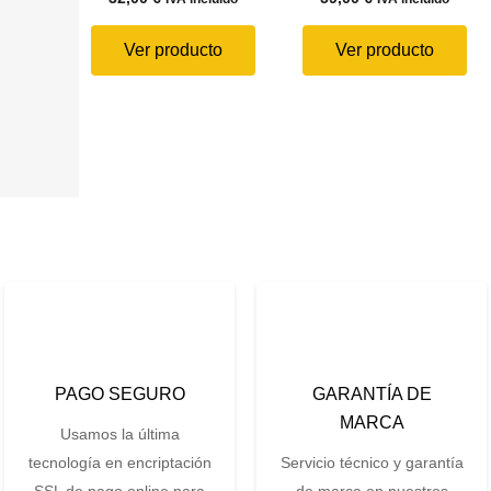
Ver producto
Ver producto
PAGO SEGURO
GARANTÍA DE
MARCA
Usamos la última
tecnología en encriptación
Servicio técnico y garantía
SSL de pago online para
de marca en nuestros