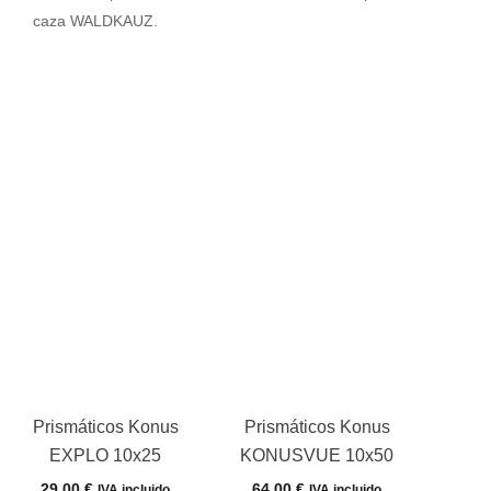
caza WALDKAUZ.
Prismáticos Konus
Prismáticos Konus
EXPLO 10x25
KONUSVUE 10x50
29,00
€
64,00
€
IVA incluido
IVA incluido