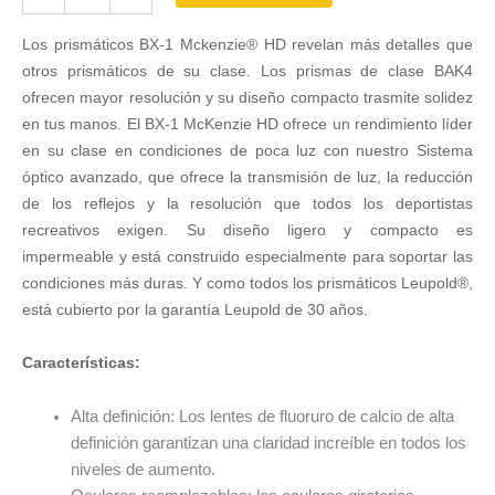
LEUPOLD
BX-
Los prismáticos BX-1 Mckenzie® HD revelan más detalles que
1
Mckenzie
otros prismáticos de su clase. Los prismas de clase BAK4
HD
ofrecen mayor resolución y su diseño compacto trasmite solidez
-
en tus manos. El BX-1 McKenzie HD ofrece un rendimiento líder
10x50
en su clase en condiciones de poca luz con nuestro Sistema
cantidad
óptico avanzado, que ofrece la transmisión de luz, la reducción
de los reflejos y la resolución que todos los deportistas
recreativos exigen. Su diseño ligero y compacto es
impermeable y está construido especialmente para soportar las
condiciones más duras. Y como todos los prismáticos Leupold®,
está cubierto por la garantía Leupold de 30 años.
Características:
Alta definición: Los lentes de fluoruro de calcio de alta
definición garantizan una claridad increíble en todos los
niveles de aumento.