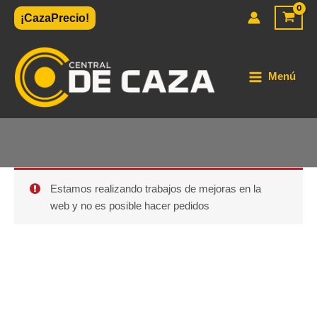
Ir
¡CazaPrecio!
al
contenido
Menú
Estamos realizando trabajos de mejoras en la
web y no es posible hacer pedidos