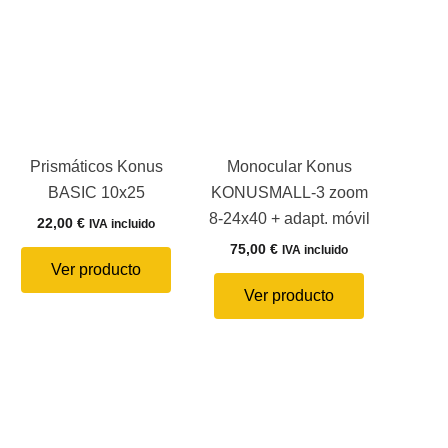
Prismáticos Konus
Monocular Konus
BASIC 10x25
KONUSMALL-3 zoom
8-24x40 + adapt. móvil
22,00
€
IVA incluido
75,00
€
IVA incluido
Ver producto
Ver producto