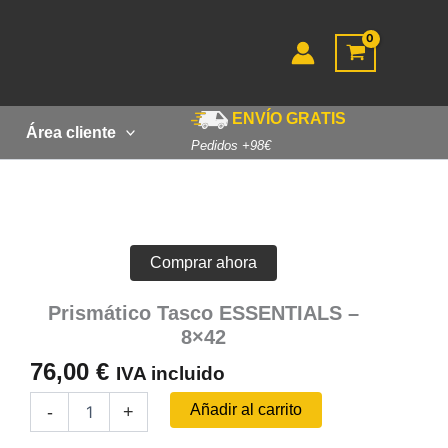
ENVÍO GRATIS
Área cliente
Pedidos +98€
Comprar ahora
Prismático Tasco ESSENTIALS –
8×42
76,00
€
IVA incluido
Prismático
Añadir al carrito
-
+
Tasco
ESSENTIALS