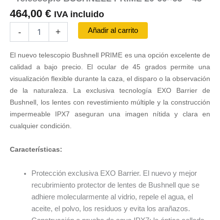
464,00
€
IVA incluido
Telescopio
Añadir al carrito
-
+
BUSHNELL
PRIME
El nuevo telescopio Bushnell PRIME es una opción excelente de
20-
60x65
calidad a bajo precio. El ocular de 45 grados permite una
-
visualización flexible durante la caza, el disparo o la observación
45°
de la naturaleza. La exclusiva tecnología EXO Barrier de
cantidad
Bushnell, los lentes con revestimiento múltiple y la construcción
impermeable IPX7 aseguran una imagen nítida y clara en
cualquier condición.
Características:
Protección exclusiva EXO Barrier. El nuevo y mejor
recubrimiento protector de lentes de Bushnell que se
adhiere molecularmente al vidrio, repele el agua, el
aceite, el polvo, los residuos y evita los arañazos.