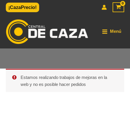
Ir
¡CazaPrecio!
al
contenido
Menú
Estamos realizando trabajos de mejoras en la
web y no es posible hacer pedidos