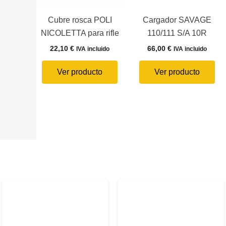
Cubre rosca POLI
Cargador SAVAGE
NICOLETTA para rifle
110/111 S/A 10R
22,10
€
66,00
€
IVA incluido
IVA incluido
Ver producto
Ver producto