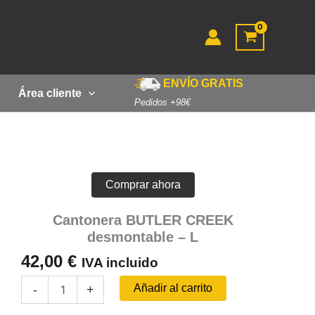
ENVÍO GRATIS
Área cliente
Pedidos +98€
Comprar ahora
Cantonera BUTLER CREEK
desmontable – L
42,00
€
IVA incluido
Cantonera
Añadir al carrito
-
+
BUTLER
CREEK