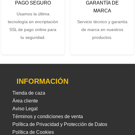
PAGO SEGURO
GARANTÍA DE
MARCA
Usamos la última
tecnología en encriptación
Servicio técnico y garantía
SSL de pago online para
de marca en nuestros
tu seguridad.
productos.
INFORMACIÓN
Tienda de caza
Área cliente
Aviso Legal
Términos y condiciones de venta
Política de Privacidad y Protección de Datos
Política de Cookies