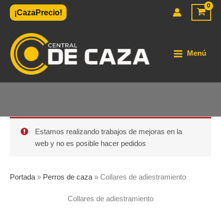
Ir
¡CazaPrecio!
al
contenido
Menú
Estamos realizando trabajos de mejoras en la
web y no es posible hacer pedidos
Portada
»
Perros de caza
»
Collares de adiestramiento
Collares de adiestramiento