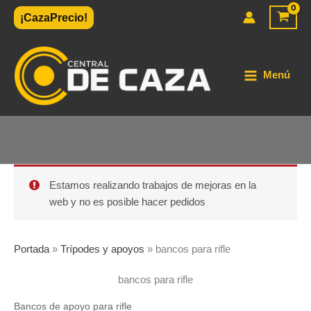
Ir
¡CazaPrecio!
al
contenido
Menú
Estamos realizando trabajos de mejoras en la
web y no es posible hacer pedidos
Portada
»
Trípodes y apoyos
»
bancos para rifle
bancos para rifle
Bancos de apoyo para rifle