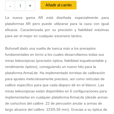
Visor
Añadir al carrito
-
+
BUSHNELL
AR
La nueva gama AR está diseñada especialmente para
4.5-
18x40
plataformas AR pero puede utilizarse para la caza con igual
SFP
eficacia. Caracterizada por su precisión y fiabilidad máximas
Windhold
para ser el mejor en cualquier escenario táctico.
iluminada
Multi
Buhsnell dado una vuelta de tuerca más a los preceptos
Torretas
cantidad
fundamentales en torno a los cuales desarrollamos todas sus
miras telescópicas (precisión óptica, fiabilidad inquebrantable y
rendimiento óptimo), consiguiendo un nuevo hito para la
plataforma ArmaLite. Ha implementado torretas de calibración
para ajustes meticulosamente precisos, así como retículas de
calibre específico para que cada disparo dé en el blanco. Las
miras telescópicas están disponibles en 6 configuraciones para
implementarlas en cualquier plataforma ArmaLite (desde armas
de cartuchos del calibre .22 de percusión anular a armas de
largo alcance del calibre .223/5,56 mm). Gracias a su óptica de