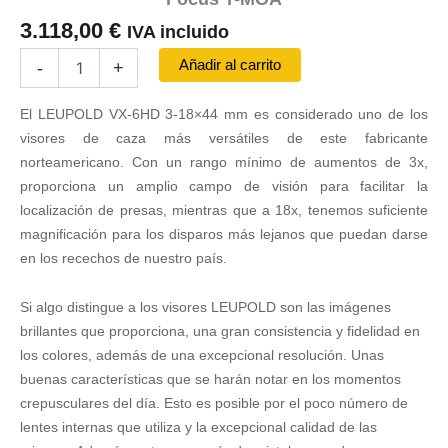
3.118,00
€
IVA incluido
Visor
Añadir al carrito
-
+
LEUPOLD
VX-
El LEUPOLD VX-6HD 3-18×44 mm es considerado uno de los
6HD
3-
visores de caza más versátiles de este fabricante
18x44
norteamericano. Con un rango mínimo de aumentos de 3x,
CDS-
proporciona un amplio campo de visión para facilitar la
ZL2
localización de presas, mientras que a 18x, tenemos suficiente
Side
magnificación para los disparos más lejanos que puedan darse
Focus
T-
en los recechos de nuestro país.
MOA
cantidad
Si algo distingue a los visores LEUPOLD son las imágenes
brillantes que proporciona, una gran consistencia y fidelidad en
los colores, además de una excepcional resolución. Unas
buenas características que se harán notar en los momentos
crepusculares del día. Esto es posible por el poco número de
lentes internas que utiliza y la excepcional calidad de las