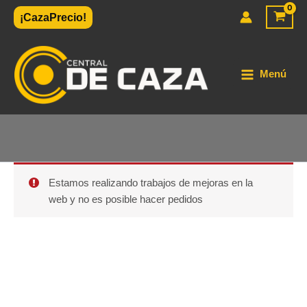
Ir
¡CazaPrecio!
al
contenido
Menú
Estamos realizando trabajos de mejoras en la
web y no es posible hacer pedidos