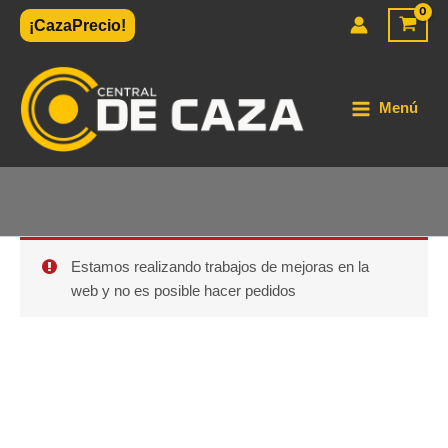
Ir
¡CazaPrecio!
al
contenido
Menú
Estamos realizando trabajos de mejoras en la
web y no es posible hacer pedidos