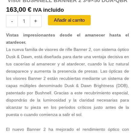
Visor BUSHNELL BANNER 2 3-9×50 DOA-QBR
163,00
€
IVA incluido
Visor
Añadir al carrito
-
+
BUSHNELL
BANNER
Vistas impresionantes desde el amanecer hasta el
2
3-
atardecer.
9x50
La nueva familia de visores de rifle Banner 2, con sistema óptico
DOA-
Dusk & Dawn, está diseñada para darte una ventaja decisiva en
QBR
tus cacerías al amanecer y al atardecer, cuando la luz natural
cantidad
desaparece y aumenta la presencia de presas. Las ópticas de
los visores Banner 2 están recubiertas mediante un sistema de
capas múltiples denominado Dusk & Dawn Brightness (DDB),
patentado por Bushnell. Gracias a este recubrimiento especial,
dispondrás de la luminosidad y la claridad necesarias para
alcanzar tu pieza en los periodos críticos justo antes de la
puesta o cuando comienza a salir el sol.
El nuevo Banner 2 ha mejorado el rendimiento óptico con