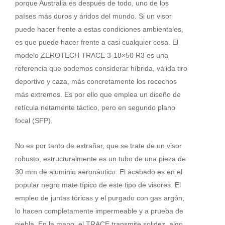
porque Australia es después de todo, uno de los
países más duros y áridos del mundo. Si un visor
puede hacer frente a estas condiciones ambientales,
es que puede hacer frente a casi cualquier cosa. El
modelo ZEROTECH TRACE 3-18×50 R3 es una
referencia que podemos considerar híbrida, válida tiro
deportivo y caza, más concretamente los recechos
más extremos. Es por ello que emplea un diseño de
retícula netamente táctico, pero en segundo plano
focal (SFP).
No es por tanto de extrañar, que se trate de un visor
robusto, estructuralmente es un tubo de una pieza de
30 mm de aluminio aeronáutico. El acabado es en el
popular negro mate típico de este tipo de visores. El
empleo de juntas tóricas y el purgado con gas argón,
lo hacen completamente impermeable y a prueba de
niebla. En la mano, el TRACE transmite solidez, algo