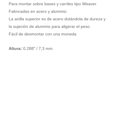
WEAVER
Para montar sobre bases y carriles tipo Weaver.
Top
Fabricadas en acero y aluminio.
Mount
La anilla superior es de acero dotándola de dureza y
30mm.
la sujeción de aluminio para aligerar el peso.
[Desmontables]
Bajas
Fácil de desmontar con una moneda.
cantidad
Altura:
0.288″ / 7,3 mm.