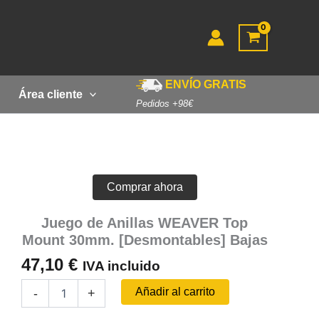
ENVÍO GRATIS
Área cliente
Pedidos +98€
Comprar ahora
Juego de Anillas WEAVER Top
Mount 30mm. [Desmontables] Bajas
47,10
€
IVA incluido
Juego
Añadir al carrito
-
+
de
Anillas