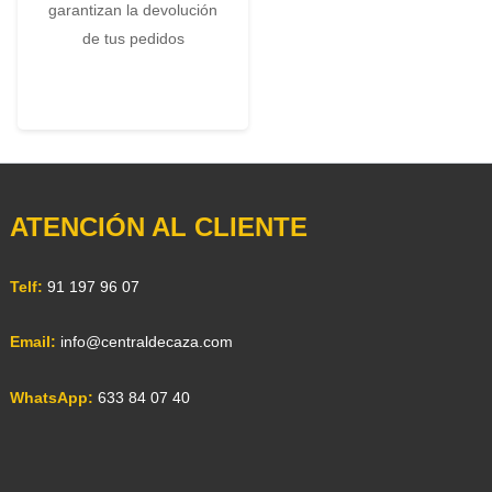
garantizan la devolución
de tus pedidos
ATENCIÓN AL CLIENTE
Telf:
91 197 96 07
Email:
info@centraldecaza.com
WhatsApp:
633 84 07 40