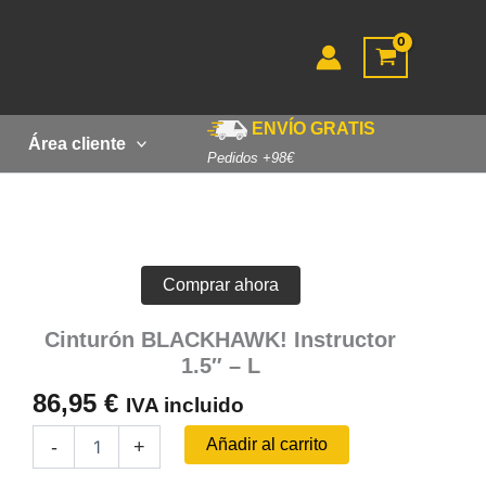
ENVÍO GRATIS
Área cliente
Pedidos +98€
Comprar ahora
Cinturón BLACKHAWK! Instructor
1.5″ – L
86,95
€
IVA incluido
Cinturón
Añadir al carrito
-
+
BLACKHAWK!
Instructor